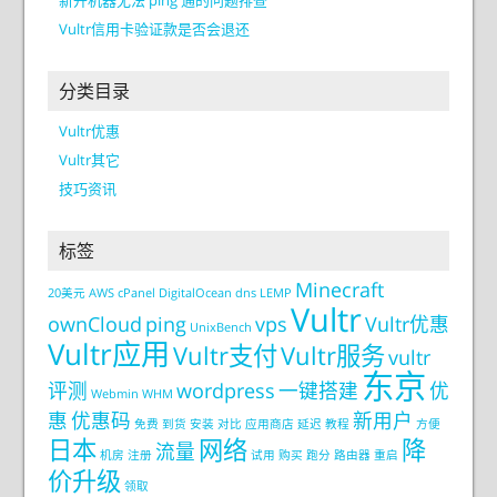
Vultr信用卡验证款是否会退还
分类目录
Vultr优惠
Vultr其它
技巧资讯
标签
Minecraft
20美元
AWS
cPanel
DigitalOcean
dns
LEMP
Vultr
ownCloud
ping
vps
Vultr优惠
UnixBench
Vultr应用
Vultr支付
Vultr服务
vultr
东京
评测
wordpress
一键搭建
优
Webmin
WHM
惠
优惠码
新用户
免费
到货
安装
对比
应用商店
延迟
教程
方便
日本
网络
降
流量
机房
注册
试用
购买
跑分
路由器
重启
价升级
领取