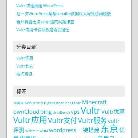
Vultr 快速搭建 WordPress
记一次WordPress某条serialize数据过大导致访问缓慢
新开机器无法 ping 通的问题排查
Vultr信用卡验证款是否会退还
分类目录
Vultr优惠
Vultr其它
技巧资讯
标签
Minecraft
20美元
AWS
cPanel
DigitalOcean
dns
LEMP
Vultr
ownCloud
ping
vps
Vultr优惠
UnixBench
Vultr应用
Vultr支付
Vultr服务
vultr
东京
评测
wordpress
一键搭建
优
Webmin
WHM