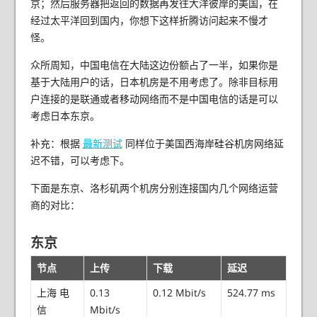
京；然后服务器把返回的数据再发往大洋彼岸的美国，在
经过太平洋回到国内，你想下这样折腾访问起来不慢才
怪。
众所周知，中国电信在大陆这边份额占了一半，如果你是
基于大陆用户的话，日本机房是不用考虑了。除非目标用
户连接的是联通或者移动网络而不是中国电信的话是可以
考虑日本东京。
补充：根据
最新测试
同样位于美国西海岸硅谷机房网络延
迟不错，可以考虑下。
下面是东京、洛杉矶两个机房分别连接国内几个网络运营
商的对比：
东京
节点
上传
下载
延迟
上海 电
0.13
0.12 Mbit/s
524.77 ms
信
Mbit/s