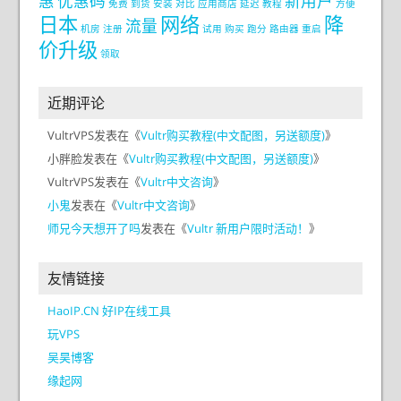
惠
优惠码
新用户
免费
到货
安装
对比
应用商店
延迟
教程
方便
日本
网络
降
流量
机房
注册
试用
购买
跑分
路由器
重启
价升级
领取
近期评论
VultrVPS
发表在《
Vultr购买教程(中文配图，另送额度)
》
小胖脸
发表在《
Vultr购买教程(中文配图，另送额度)
》
VultrVPS
发表在《
Vultr中文咨询
》
小鬼
发表在《
Vultr中文咨询
》
师兄今天想开了吗
发表在《
Vultr 新用户限时活动！
》
友情链接
HaoIP.CN 好IP在线工具
玩VPS
吴昊博客
缘起网