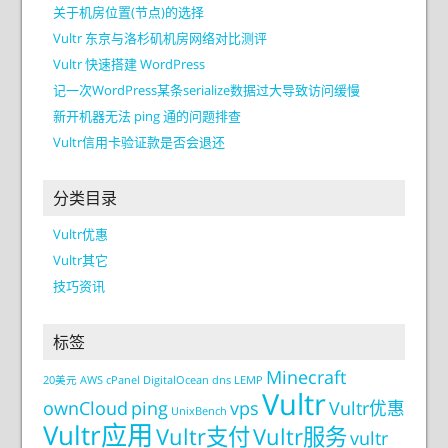
关于机房位置(节点)的选择
Vultr 东京与洛杉矶机房网络对比测评
Vultr 快速搭建 WordPress
记一次WordPress某条serialize数据过大导致访问缓慢
新开机器无法 ping 通的问题排查
Vultr信用卡验证款是否会退还
分类目录
Vultr优惠
Vultr其它
技巧资讯
标签
Minecraft
20美元
AWS
cPanel
DigitalOcean
dns
LEMP
Vultr
ownCloud
ping
vps
Vultr优惠
UnixBench
Vultr应用
Vultr支付
Vultr服务
vultr