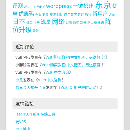
东京
评测
wordpress
一键搭建
优
Webmin
WHM
惠
优惠码
新用户
免费
到货
安装
对比
应用商店
延迟
教程
方便
日本
网络
降
流量
机房
注册
试用
购买
跑分
路由器
重启
价升级
领取
近期评论
VultrVPS
发表在《
Vultr购买教程(中文配图，另送额度)
》
小胖脸
发表在《
Vultr购买教程(中文配图，另送额度)
》
VultrVPS
发表在《
Vultr中文咨询
》
小鬼
发表在《
Vultr中文咨询
》
师兄今天想开了吗
发表在《
Vultr 新用户限时活动！
》
友情链接
HaoIP.CN 好IP在线工具
玩VPS
吴昊博客