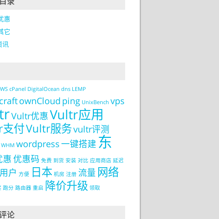
目录
r优惠
r其它
资讯
AWS
cPanel
DigitalOcean
dns
LEMP
craft
ownCloud
ping
vps
UnixBench
tr
Vultr应用
Vultr优惠
tr支付
Vultr服务
vultr评测
东
wordpress
一键搭建
WHM
优惠
优惠码
免费
到货
安装
对比
应用商店
延迟
日本
网络
用户
流量
方便
机房
注册
降价升级
买
跑分
路由器
重启
领取
评论