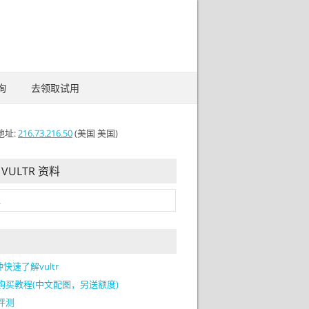
询
去领取试用
地址:
216.73.216.50
(美国 美国)
VULTR 资料
快速了解vultr
tr购买教程(中文配图，另送额度)
r评测