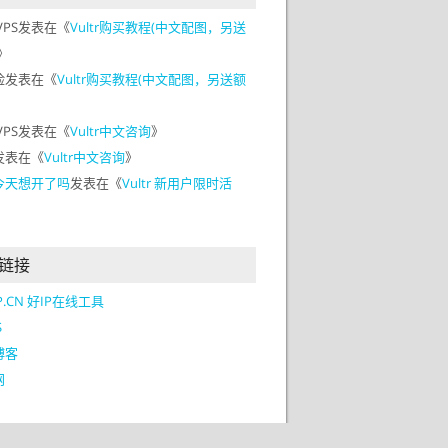
VPS
发表在《
Vultr购买教程(中文配图，另送
》
脸
发表在《
Vultr购买教程(中文配图，另送额
VPS
发表在《
Vultr中文咨询
》
发表在《
Vultr中文咨询
》
今天想开了吗
发表在《
Vultr 新用户限时活
》
链接
IP.CN 好IP在线工具
S
博客
网