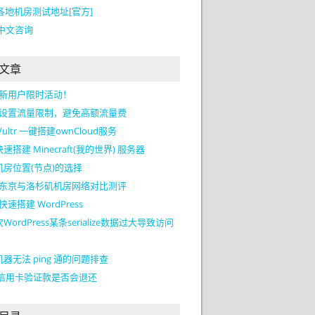
tr各地机房测试地址[官方]
tr中文咨询
文章
tr 新用户限时活动！
tr 设置流量限制，避免高额流量费
Vultr 一键搭建ownCloud服务
速搭建 Minecraft(我的世界) 服务器
机房位置(节点)的选择
tr 东京与洛杉矶机房网络对比测评
r 快速搭建 WordPress
WordPress某条serialize数据过大导致访问
器无法 ping 通的问题排查
tr信用卡验证款是否会退还