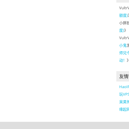
Vultr
额度)
小胖
度)
》
Vultr
小鬼
师兄
动！
友情
Hao
玩VP
吴昊
缘起