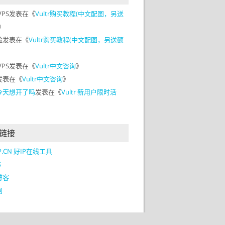
VPS
发表在《
Vultr购买教程(中文配图，另送
》
脸
发表在《
Vultr购买教程(中文配图，另送额
VPS
发表在《
Vultr中文咨询
》
发表在《
Vultr中文咨询
》
今天想开了吗
发表在《
Vultr 新用户限时活
》
链接
IP.CN 好IP在线工具
S
博客
网