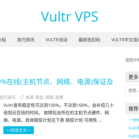
Vultr VPS
介绍
技巧资讯
VULTR活动
最新抵扣码
VULTR中文咨
您的
IP
更多 
00%在线(主机节点、网络、电源)保证及
技巧资讯
电源
,
稳定
,
网络
,
赔偿
Vultr宣布稳定性可达到100%。不达到100%，会补偿几十
推荐
倍到近百倍的时间。 故障包含所在的主机节点硬件、网
络、电源。具体赔偿计划见下表 赔偿计划 可用性 …
一分钟
Vul
>>阅读全文<<
Vult