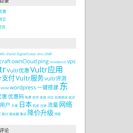
目录
r优惠
r其它
资讯
AWS
cPanel
DigitalOcean
dns
LEMP
craft
ownCloud
ping
vps
UnixBench
tr
Vultr应用
Vultr优惠
tr支付
Vultr服务
vultr评测
东
wordpress
一键搭建
WHM
优惠
优惠码
免费
到货
安装
对比
应用商店
延迟
日本
网络
用户
流量
方便
机房
注册
降价升级
买
跑分
路由器
重启
领取
评论