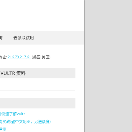
询
去领取试用
地址:
216.73.217.61
(美国 美国)
VULTR 资料
快速了解vultr
tr购买教程(中文配图，另送额度)
r评测