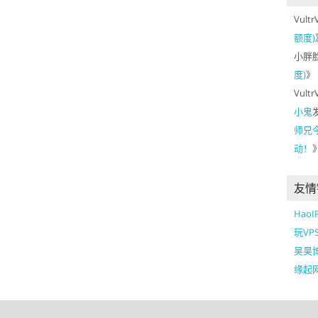
Vultr
额度)
小胖
度)
》
Vultr
小鬼
师兄
动！
友情
Hao
玩VP
吴昊
缘起