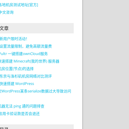
tr各地机房测试地址[官方]
tr中文咨询
文章
tr 新用户限时活动！
tr 设置流量限制，避免高额流量费
Vultr 一键搭建ownCloud服务
速搭建 Minecraft(我的世界) 服务器
机房位置(节点)的选择
tr 东京与洛杉矶机房网络对比测评
r 快速搭建 WordPress
WordPress某条serialize数据过大导致访问
器无法 ping 通的问题排查
tr信用卡验证款是否会退还