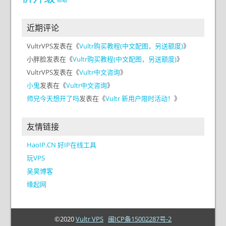
近期评论
VultrVPS
发表在《
Vultr购买教程(中文配图，另送额度)
》
小胖脸
发表在《
Vultr购买教程(中文配图，另送额度)
》
VultrVPS
发表在《
Vultr中文咨询
》
小鬼
发表在《
Vultr中文咨询
》
师兄今天想开了吗
发表在《
Vultr 新用户限时活动！
》
友情链接
HaoIP.CN 好IP在线工具
玩VPS
吴昊博客
缘起网
©2020
Vultr VPS
闽ICP备15002287号-2